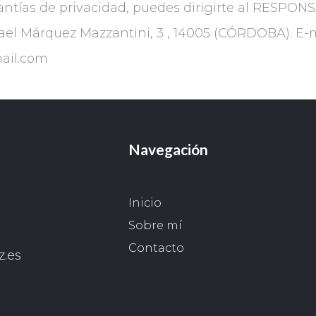
antías de privacidad, puedes dirigirte al RESPONS
el Márquez Mazzantini, 3 , 14005 (CÓRDOBA). E-m
ail.com
Navegación
Inicio
Sobre mí
Contacto
z.es