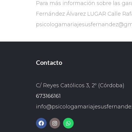
Para más información sobre las gar
Fernández Álvarez LUGAR Calle Rafa
psicologamariajesusfernandez@gm
Contacto
C/ Reyes Católicos 3, 2º (Córdoba)
673166161
info@psicologamariajesusfernande