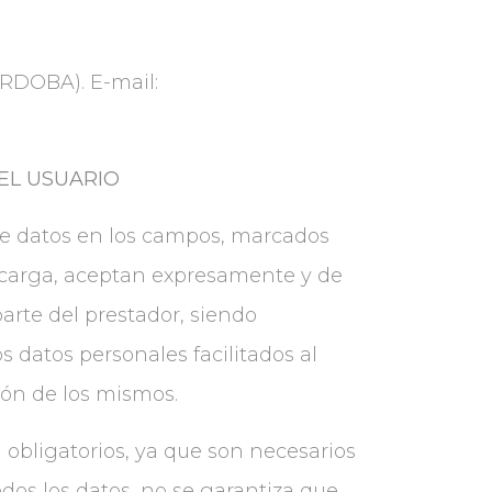
ÓRDOBA). E-mail:
 EL USUARIO
de datos en los campos, marcados
escarga, aceptan expresamente y de
arte del prestador, siendo
s datos personales facilitados al
ión de los mismos.
 obligatorios, ya que son necesarios
odos los datos, no se garantiza que