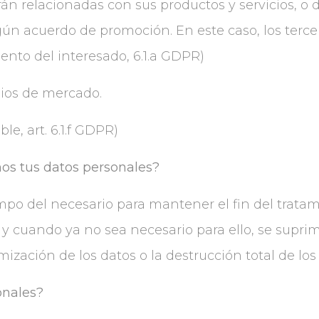
rán relacionadas con sus productos y servicios, o
gún acuerdo de promoción. En este caso, los terc
iento del interesado, 6.1.a GDPR)
udios de mercado.
le, art. 6.1.f GDPR)
os tus datos personales?
po del necesario para mantener el fin del tratam
 y cuando ya no sea necesario para ello, se supr
ización de los datos o la destrucción total de lo
sonales?