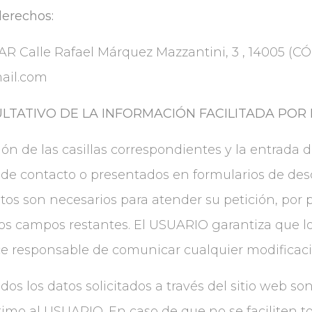
derechos:
R Calle Rafael Márquez Mazzantini, 3 , 14005 (C
ail.com
ULTATIVO DE LA INFORMACIÓN FACILITADA POR
n de las casillas correspondientes y la entrada 
io de contacto o presentados en formularios de d
tos son necesarios para atender su petición, por p
los campos restantes. El USUARIO garantiza que lo
 responsable de comunicar cualquier modificac
 los datos solicitados a través del sitio web son
timo al USUARIO. En caso de que no se faciliten t