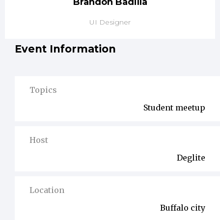
Brandon
Badilla
UI Designer
Event Information
Topics
Student meetup
Host
Deglite
Location
Buffalo city