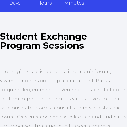
Days
Hours
Minutes
Student Exchange
Program Sessions
Eros sagittis sociis, dictumst ipsum duis ipsum,
vivamus montes orci sit placerat aptent. Purus
torquent leo, enim mollis Venenatis placerat et dolor
id ullamcorper tortor, tempus varius lo vestibulum,
faucibus habitasse est convallis primis egestas hac
ipsum. Cras euismod sociosqid lacus blandit ridiculus
Tortor per volutpat augue tellus sociis pharetra