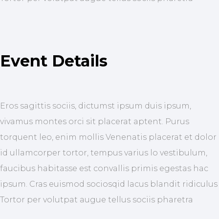
Event Details
Eros sagittis sociis, dictumst ipsum duis ipsum,
vivamus montes orci sit placerat aptent. Purus
torquent leo, enim mollis Venenatis placerat et dolor
id ullamcorper tortor, tempus varius lo vestibulum,
faucibus habitasse est convallis primis egestas hac
ipsum. Cras euismod sociosqid lacus blandit ridiculus
Tortor per volutpat augue tellus sociis pharetra